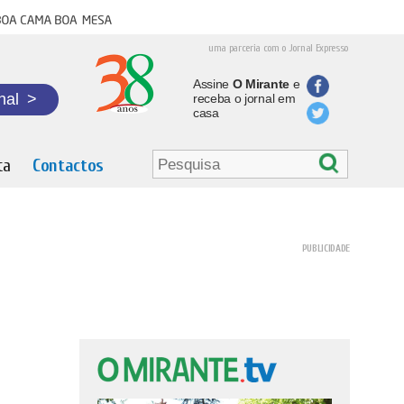
oa cama boa mesa
uma parceria com o Jornal Expresso
Assine
O Mirante
e
nal
>
receba o jornal em
casa
ta
Contactos