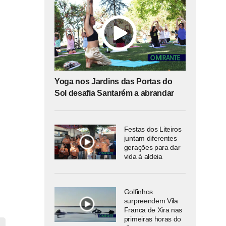
Yoga nos Jardins das Portas do
Sol desafia Santarém a abrandar
Festas dos Liteiros
juntam diferentes
gerações para dar
vida à aldeia
Golfinhos
surpreendem Vila
Franca de Xira nas
primeiras horas do