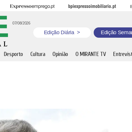
Expresso Emprego
BPI Expresso Imobiliário
B
07/08/2026
Edição Diária
>
Edição Sema
Desporto
Cultura
Opinião
O MIRANTE TV
Entrevis