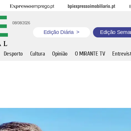
Expresso Emprego
BPI Expresso Imobiliário
B
08/08/2026
Edição Diária
>
Edição Sema
Desporto
Cultura
Opinião
O MIRANTE TV
Entrevis