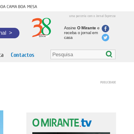
oa cama boa mesa
uma parceria com o Jornal Expresso
Assine
O Mirante
e
nal
>
receba o jornal em
casa
ta
Contactos