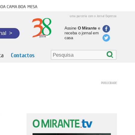
oa cama boa mesa
uma parceria com o Jornal Expresso
Assine
O Mirante
e
nal
>
receba o jornal em
casa
ta
Contactos