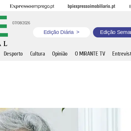
Expresso Emprego
BPI Expresso Imobiliário
B
07/08/2026
Edição Diária
>
Edição Sema
Desporto
Cultura
Opinião
O MIRANTE TV
Entrevis