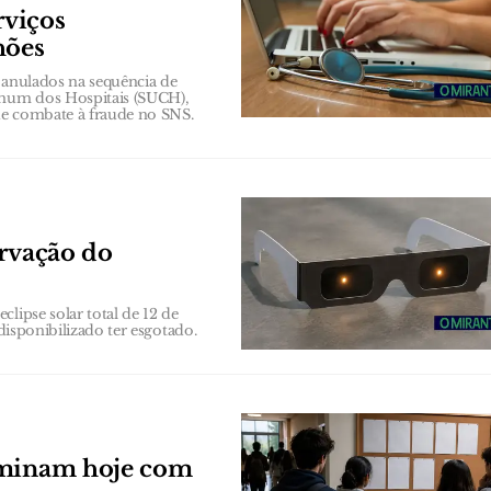
rviços
hões
 anulados na sequência de
Comum dos Hospitais (SUCH),
 de combate à fraude no SNS.
ervação do
lipse solar total de 12 de
disponibilizado ter esgotado.
erminam hoje com