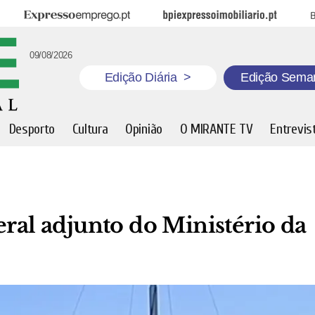
Expresso Emprego
BPI Expresso Imobiliário
B
09/08/2026
Edição Diária
>
Edição Sema
Desporto
Cultura
Opinião
O MIRANTE TV
Entrevis
eral adjunto do Ministério da