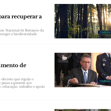
para recuperar a
ano Nacional de Restauro da
oteger a biodiversidade.
cimento de
 decreto que regula o
passa a garantir aos
e, educação, trabalho e apoio