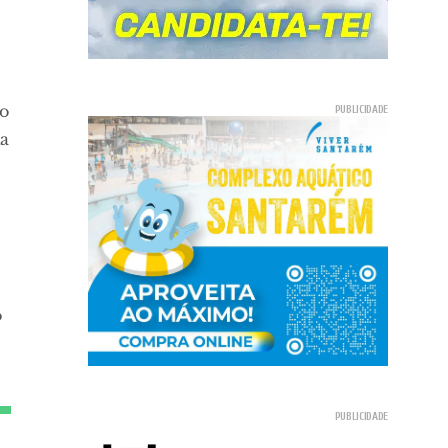
io
da
o