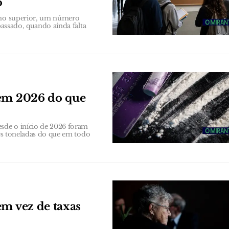
o
sino superior, um número
passado, quando ainda falta
 em 2026 do que
sde o início de 2026 foram
rês toneladas do que em todo
em vez de taxas