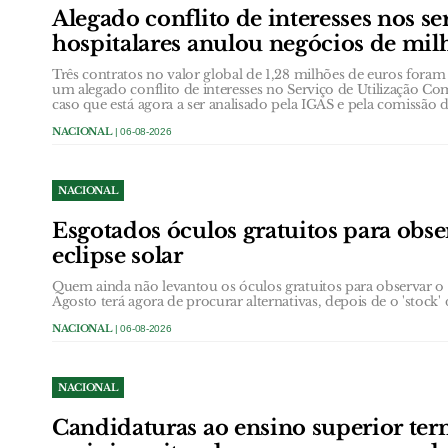
Alegado conflito de interesses nos se
hospitalares anulou negócios de mil
Três contratos no valor global de 1,28 milhões de euros foram
um alegado conflito de interesses no Serviço de Utilização 
caso que está agora a ser analisado pela IGAS e pela comissão
NACIONAL
| 06-08-2026
NACIONAL
Esgotados óculos gratuitos para obs
eclipse solar
Quem ainda não levantou os óculos gratuitos para observar o ec
Agosto terá agora de procurar alternativas, depois de o 'stock' 
NACIONAL
| 06-08-2026
NACIONAL
Candidaturas ao ensino superior t