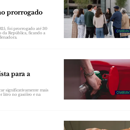
mo prorrogado
25, foi prorrogado até 30
 da República, ficando a
denadora.
sta para a
car significativamente mais
 litro no gasóleo e na