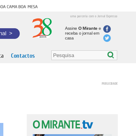
oa cama boa mesa
uma parceria com o Jornal Expresso
Assine
O Mirante
e
nal
>
receba o jornal em
casa
ta
Contactos