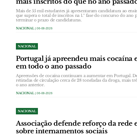
mais inscritos do que no ano passad
Mais de 55 mil estudantes já apresentaram candidatura ao en
que supera o total de inscritos na 1.ª fase do concurso do ano 
terminar o prazo de candidaturas.
NACIONAL
| 06-08-2026
NACIONAL
Portugal já apreendeu mais cocaína
em todo o ano passado
Apreensões de cocaína continuam a aumentar em Portugal. De
retiradas de circulação cerca de 28 toneladas da droga, mais t
o ano anterior.
NACIONAL
| 06-08-2026
NACIONAL
Associação defende reforço da rede 
sobre internamentos sociais