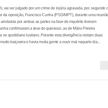
, vai ser julgado por um crime de injúria agravada, por, segundo 
eador da oposição, Francisco Cunha (PSD/MPT), durante uma reuniã
rroladas por ambas as partes na fase de inquérito tiveram
unha confirmaram a tese do queixoso, as de Mário Pereira
a no quotidiano lusitano. Perante esta divergência restam duas
uito traiçoeira e havia muita gente a ouvir mal naquele dia...