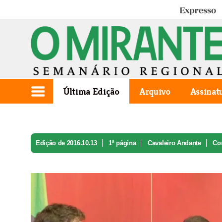
Expresso
Última Edição
Arquivo
Assinat
Edição de 2016.10.13
1ª página
Cavaleiro Andante
Con