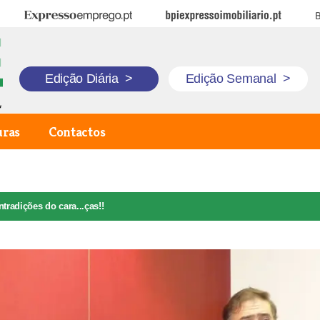
Expresso Emprego
BPI Expresso Imobiliário
B
Edição Diária
>
Edição Semanal
>
uras
Contactos
tradições do cara...ças!!