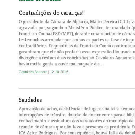
Contradições do cara...ças!!
O presidente da Câmara de Alpiarça, Mário Pereira (CDU), va
agravada, por, segundo o Ministério Público, ter mandado “p
Francisco Cunha (PSD/MPT), durante uma reunião de câmara
testemunhas arroladas por ambas as partes na fase de inq
contraditórios. Enquanto as de Francisco Cunha confirmara
garantiram que ele não proferiu essa expressão tão usada n
divergência restam duas conclusões ao Cavaleiro Andante: a
havia muita gente a ouvir mal naquele dia...
Cavaleiro Andante
| 12-10-2016
Saudades
Aprovação de actas, desistências de lugares na feira semana
interrupções de trânsito, doação de documentos para a bibl
conhecimento e assinatura dos vereadores do município de 
reunião de câmara que não teve a presença da presidente Fe
ICA Artur Rodrigues. Por consequência, houve falta de deba