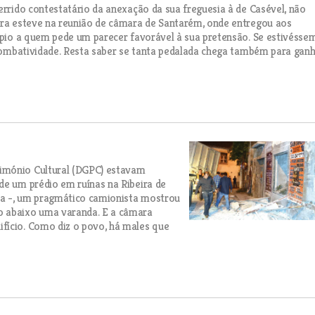
errido contestatário da anexação da sua freguesia à de Casével, não
eira esteve na reunião de câmara de Santarém, onde entregou aos
cípio a quem pede um parecer favorável à sua pretensão. Se estivésse
a combatividade. Resta saber se tanta pedalada chega também para gan
imónio Cultural (DGPC) estavam
de um prédio em ruínas na Ribeira de
xa -, um pragmático camionista mostrou
o abaixo uma varanda. E a câmara
fício. Como diz o povo, há males que