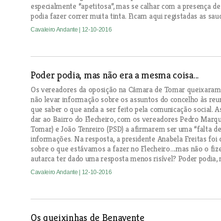
especialmente “apetitosa”, mas se calhar com a presença d
podia fazer correr muita tinta. Ficam aqui registadas as sau
Cavaleiro Andante
| 12-10-2016
Poder podia, mas não era a mesma coisa...
Os vereadores da oposição na Câmara de Tomar queixaram-s
não levar informação sobre os assuntos do concelho às reu
que saber o que anda a ser feito pela comunicação social. A
dar ao Bairro do Flecheiro, com os vereadores Pedro Mar
Tomar) e João Tenreiro (PSD) a afirmarem ser uma “falta d
informações. Na resposta, a presidente Anabela Freitas foi 
sobre o que estávamos a fazer no Flecheiro….mas não o fize
autarca ter dado uma resposta menos risível? Poder podia, 
Cavaleiro Andante
| 12-10-2016
Os queixinhas de Benavente