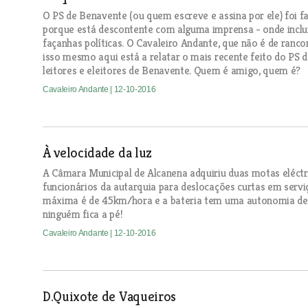
O PS de Benavente (ou quem escreve e assina por ele) foi f
porque está descontente com alguma imprensa - onde incl
façanhas políticas. O Cavaleiro Andante, que não é de ranc
isso mesmo aqui está a relatar o mais recente feito do PS d
leitores e eleitores de Benavente. Quem é amigo, quem é?
Cavaleiro Andante
| 12-10-2016
À velocidade da luz
A Câmara Municipal de Alcanena adquiriu duas motas eléctri
funcionários da autarquia para deslocações curtas em serviç
máxima é de 45km/hora e a bateria tem uma autonomia de 4
ninguém fica a pé!
Cavaleiro Andante
| 12-10-2016
D.Quixote de Vaqueiros