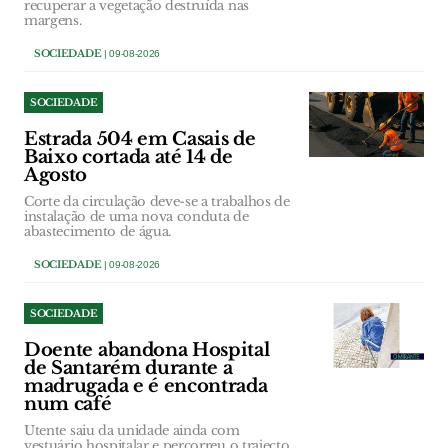
recuperar a vegetação destruída nas
margens.
SOCIEDADE
| 09-08-2026
SOCIEDADE
Estrada 504 em Casais de
Baixo cortada até 14 de
Agosto
Corte da circulação deve-se a trabalhos de
instalação de uma nova conduta de
abastecimento de água.
SOCIEDADE
| 09-08-2026
SOCIEDADE
Doente abandona Hospital
de Santarém durante a
madrugada e é encontrada
num café
Utente saiu da unidade ainda com
vestuário hospitalar e percorreu o trajecto