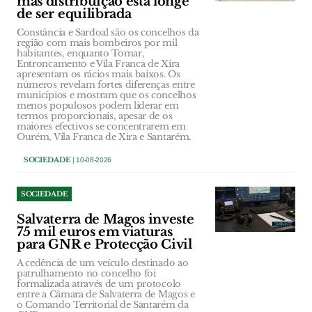
mas distribuição está longe
de ser equilibrada
Constância e Sardoal são os concelhos da
região com mais bombeiros por mil
habitantes, enquanto Tomar,
Entroncamento e Vila Franca de Xira
apresentam os rácios mais baixos. Os
números revelam fortes diferenças entre
municípios e mostram que os concelhos
menos populosos podem liderar em
termos proporcionais, apesar de os
maiores efectivos se concentrarem em
Ourém, Vila Franca de Xira e Santarém.
SOCIEDADE
| 10-08-2026
SOCIEDADE
Salvaterra de Magos investe
75 mil euros em viaturas
para GNR e Protecção Civil
A cedência de um veículo destinado ao
patrulhamento no concelho foi
formalizada através de um protocolo
entre a Câmara de Salvaterra de Magos e
o Comando Territorial de Santarém da