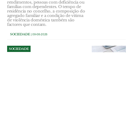
rendimentos, pessoas com deficiência ou
famílias com dependentes. O tempo de
residência no concelho, a composição do
agregado familiar e a condição de vítima
de violência doméstica também são
factores que contam.
SOCIEDADE
| 09-08-2026
SOCIEDADE
Menor autista espera há
meses por renovação do
Cartão de Cidadão ao
domicílio
A falta de resposta a um pedido de
atendimento domiciliário está a impedir
uma menor autista da Póvoa de Santa Iria
de renovar o Cartão de Cidadão. A família
acusa o IRN de sucessivos
encaminhamentos sem solução e já não
sabe a quem recorrer.
SOCIEDADE
| 09-08-2026