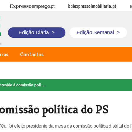
Expresso Emprego
BPI Expresso Imobiliário
B
Edição Diária
>
Edição Semanal
>
uras
Contactos
reside à comissão polí ...
omissão política do PS
 foi eleito presidente da mesa da comissão política distrital do 