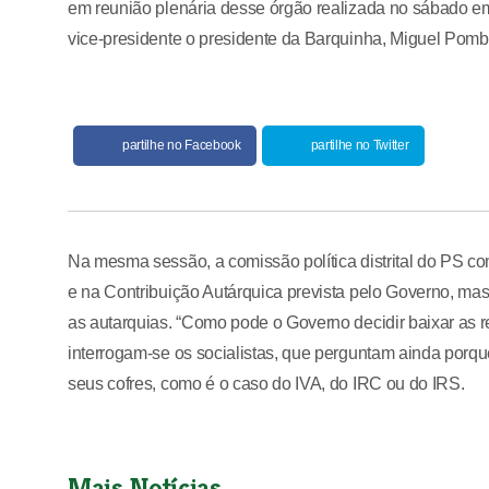
em reunião plenária desse órgão realizada no sábado e
vice-presidente o presidente da Barquinha, Miguel Pomb
partilhe no Facebook
partilhe no Twitter
Na mesma sessão, a comissão política distrital do PS con
e na Contribuição Autárquica prevista pelo Governo, ma
as autarquias. “Como pode o Governo decidir baixar as 
interrogam-se os socialistas, que perguntam ainda porqu
seus cofres, como é o caso do IVA, do IRC ou do IRS.
Mais Notícias