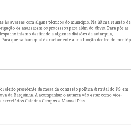
s às avessas com alguns técnicos do município. Na última reunião de
igação de analisarem os processos para além do óbvio. Para pôr as
espacho interno destinado a algumas divisões da autarquia,
r. Para que saibam qual é exactamente a sua função dentro do municíp
i eleito presidente da mesa da comissão política distrital do PS, em
Nova da Barquinha. A acompanhar o autarca vão estar como vice-
s secretários Catarina Campos e Manuel Dias.