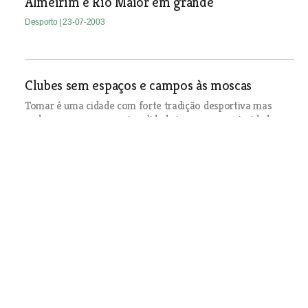
Almeirim e Rio Maior em grande
Desporto
| 23-07-2003
Clubes sem espaços e campos às moscas
Tomar é uma cidade com forte tradição desportiva mas
onde nem sempre a racionalidade impera e as prioridades
são discutíveis. Só assim se compreende que possa haver
clubes sem espaços para praticar as suas modalidades e a
cidade tenha infra-estruturas novinhas em folha... para
servir meia dúzia de praticantes.
Desporto
| 23-07-2003
“Foi uma grande frustração”
Ana Salvado, patinadora do U. F. Entroncamento, ganhou
nas pistas o direito de estar presente no Campeonato
Nacional, mas um atraso no envio da sua inscrição da