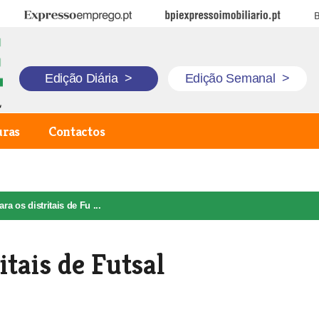
Expresso Emprego
BPI Expresso Imobiliário
B
Edição Diária
>
Edição Semanal
>
uras
Contactos
ra os distritais de Fu ...
itais de Futsal