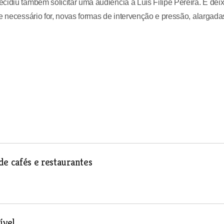
cidiu também solicitar uma audiência a Luís Filipe Pereira. E dei
e necessário for, novas formas de intervenção e pressão, alargada
e cafés e restaurantes
ível