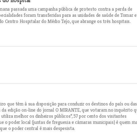
s do hospital
emana passada uma campanha pública de protesto contra a perda de
pecialidades foram transferidas para as unidades de saúde de Tomar e
Centro Hospitalar do Médio Tejo, que abrange os três hospitais.
ro que têm à sua disposição para conduzir os destinos do país ou das
es da edição on-line do jornal O MIRANTE, que votaram no inquérito q
iliza melhor os dinheiros públicos”, 57 por cento dos visitantes
e o poder local (juntas de freguesia e câmaras municipais) é quem m
que o poder central é mais despesista.