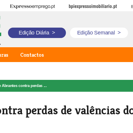
Expresso Emprego
BPI Expresso Imobiliário
B
Edição Diária
>
Edição Semanal
>
uras
Contactos
e Abrantes contra perdas ...
ontra perdas de valências d