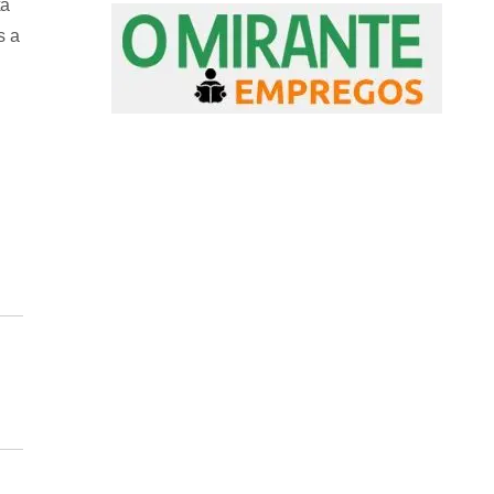
xa
s a