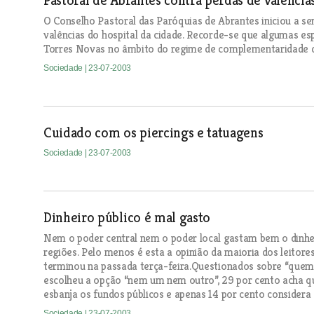
Pastoral de Abrantes contra perdas de valência
O Conselho Pastoral das Paróquias de Abrantes iniciou a s
valências do hospital da cidade. Recorde-se que algumas es
Torres Novas no âmbito do regime de complementaridade do 
Sociedade
| 23-07-2003
Cuidado com os piercings e tatuagens
Sociedade
| 23-07-2003
Dinheiro público é mal gasto
Nem o poder central nem o poder local gastam bem o dinhei
regiões. Pelo menos é esta a opinião da maioria dos leitor
terminou na passada terça-feira.Questionados sobre “quem ut
escolheu a opção “nem um nem outro”, 29 por cento acha qu
esbanja os fundos públicos e apenas 14 por cento considera 
Sociedade
| 23-07-2003