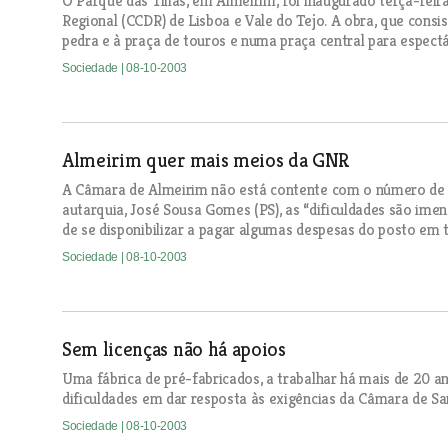
O Parque das Tílias, em Almeirim, foi inaugurado terça-fe
Regional (CCDR) de Lisboa e Vale do Tejo. A obra, que cons
pedra e à praça de touros e numa praça central para espectá
Sociedade
| 08-10-2003
Almeirim quer mais meios da GNR
A Câmara de Almeirim não está contente com o número de e
autarquia, José Sousa Gomes (PS), as “dificuldades são imen
de se disponibilizar a pagar algumas despesas do posto em 
Sociedade
| 08-10-2003
Sem licenças não há apoios
Uma fábrica de pré-fabricados, a trabalhar há mais de 20 an
dificuldades em dar resposta às exigências da Câmara de 
Sociedade
| 08-10-2003