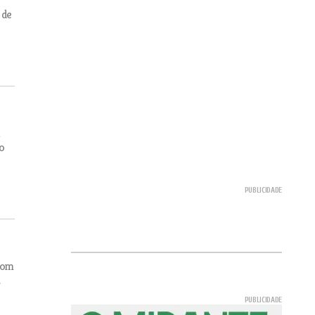
 de
a
o
 com
.