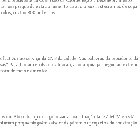
ira pelo presidente da Comissão de Coordenação e Desenvolvimento
iste num parque de estacionamento de apoio aos restaurantes da sopa
culos, custou 800 mil euros.
fectivos ao serviço da GNR da cidade. Nas palavras do presidente d
sas”. Para tentar resolver a situação, a autarquia já chegou ao extrem
troca de mais elementos.
os em Almoster, quer regularizar a sua situação face à lei. Mas está
Santarém porque ninguém sabe onde páram os projectos de construção