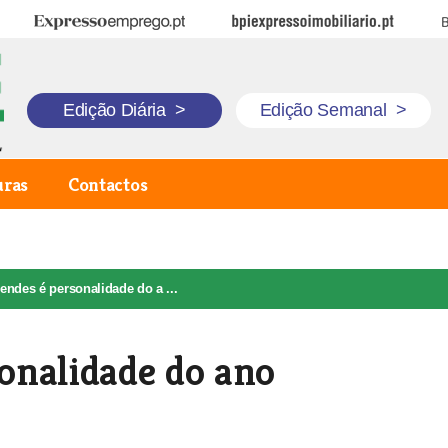
Expresso Emprego
BPI Expresso Imobiliário
B
Edição Diária
>
Edição Semanal
>
uras
Contactos
ndes é personalidade do a ...
onalidade do ano