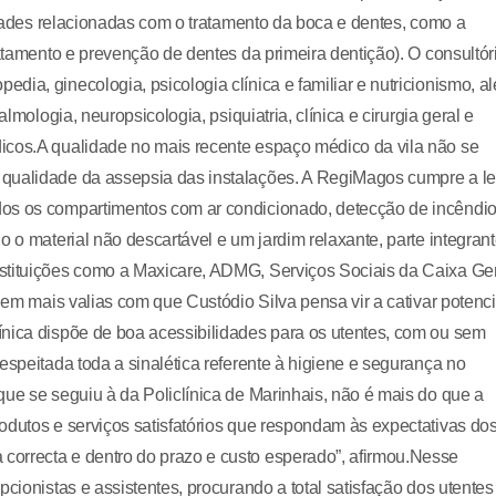
lidades relacionadas com o tratamento da boca e dentes, como a
ratamento e prevenção de dentes da primeira dentição). O consultór
ia, ginecologia, psicologia clínica e familiar e nutricionismo, a
lmologia, neuropsicologia, psiquiatria, clínica e cirurgia geral e
icos.A qualidade no mais recente espaço médico da vila não se
 qualidade da assepsia das instalações. A RegiMagos cumpre a le
dos os compartimentos com ar condicionado, detecção de incêndio
o o material não descartável e um jardim relaxante, parte integran
stituições como a Maxicare, ADMG, Serviços Sociais da Caixa Ge
tuem mais valias com que Custódio Silva pensa vir a cativar potenci
ínica dispõe de boa acessibilidades para os utentes, com ou sem
espeitada toda a sinalética referente à higiene e segurança no
que se seguiu à da Policlínica de Marinhais, não é mais do que a
odutos e serviços satisfatórios que respondam às expectativas do
orrecta e dentro do prazo e custo esperado”, afirmou.Nesse
cionistas e assistentes, procurando a total satisfação dos utentes