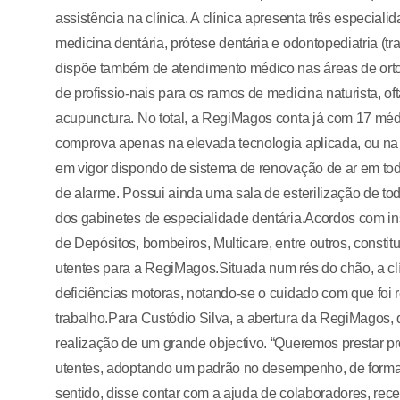
assistência na clínica. A clínica apresenta três especia
medicina dentária, prótese dentária e odontopediatria (t
dispõe também de atendimento médico nas áreas de ortoped
de profissio-nais para os ramos de medicina naturista, ofta
acupunctura. No total, a RegiMagos conta já com 17 méd
comprova apenas na elevada tecnologia aplicada, ou na
em vigor dispondo de sistema de renovação de ar em to
de alarme. Possui ainda uma sala de esterilização de tod
dos gabinetes de especialidade dentária.Acordos com in
de Depósitos, bombeiros, Multicare, entre outros, consti
utentes para a RegiMagos.Situada num rés do chão, a cl
deficiências motoras, notando-se o cuidado com que foi r
trabalho.Para Custódio Silva, a abertura da RegiMagos, 
realização de um grande objectivo. “Queremos prestar pr
utentes, adoptando um padrão no desempenho, de forma c
sentido, disse contar com a ajuda de colaboradores, recep