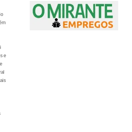
io
lém
i
s e
te
ral
ais
s