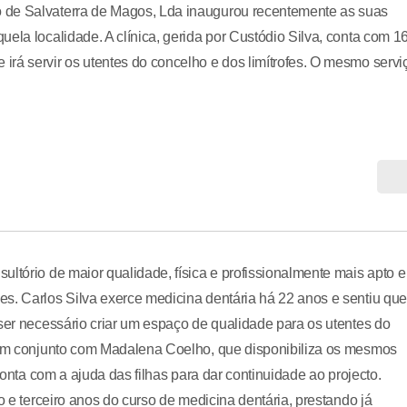
 de Salvaterra de Magos, Lda inaugurou recentemente as suas
ela localidade. A clínica, gerida por Custódio Silva, conta com 1
rá servir os utentes do concelho e dos limítrofes. O mesmo servi
ltório de maior qualidade, física e profissionalmente mais apto e
s. Carlos Silva exerce medicina dentária há 22 anos e sentiu que
 ser necessário criar um espaço de qualidade para os utentes do
s em conjunto com Madalena Coelho, que disponibiliza os mesmos
 conta com a ajuda das filhas para dar continuidade ao projecto.
o e terceiro anos do curso de medicina dentária, prestando já