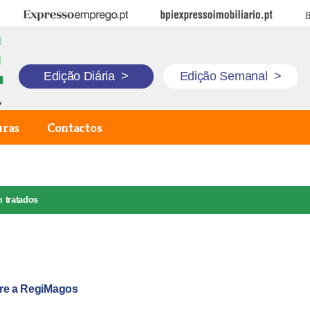
Expresso Emprego
BPI Expresso Imobiliário
B
Edição Diária
>
Edição Semanal
>
uras
Contactos
 tratados
abre a RegiMagos