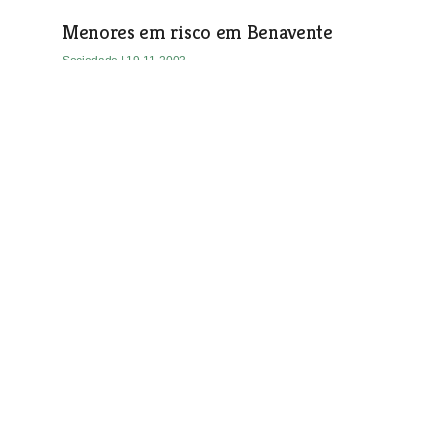
Menores em risco em Benavente
Sociedade
| 19-11-2003
Recolha de sangue em Samora
Sociedade
| 19-11-2003
Festa do Motoclube de Samora
Sociedade
| 19-11-2003
Portageiros no banco dos réus
Sociedade
| 19-11-2003