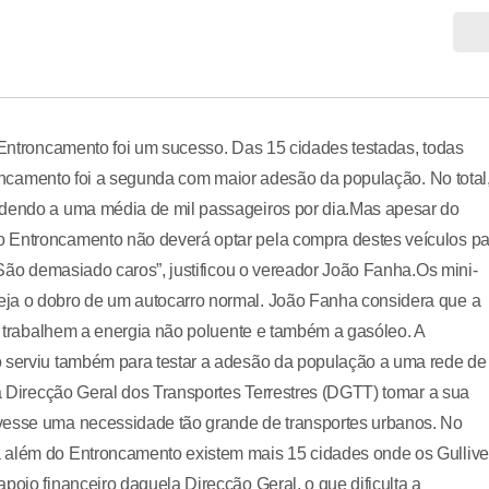
o Entroncamento foi um sucesso. Das 15 cidades testadas, todas
ntroncamento foi a segunda com maior adesão da população. No total
ndendo a uma média de mil passageiros por dia.Mas apesar do
o Entroncamento não deverá optar pela compra destes veículos pa
 “São demasiado caros”, justificou o vereador João Fanha.Os mini-
eja o dobro de um autocarro normal. João Fanha considera que a
ue trabalhem a energia não poluente e também a gasóleo. A
o serviu também para testar a adesão da população a uma rede de
 a Direcção Geral dos Transportes Terrestres (DGTT) tomar a sua
uvesse uma necessidade tão grande de transportes urbanos. No
a além do Entroncamento existem mais 15 cidades onde os Gullive
poio financeiro daquela Direcção Geral, o que dificulta a