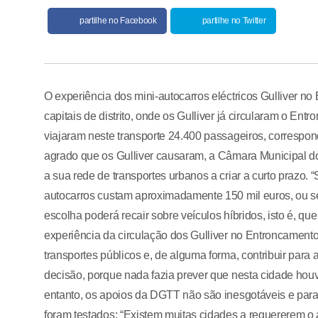
partilhe no Facebook
partilhe no Twitter
O experiência dos mini-autocarros eléctricos Gulliver n
capitais de distrito, onde os Gulliver já circularam o E
viajaram neste transporte 24.400 passageiros, correspo
agrado que os Gulliver causaram, a Câmara Municipal d
a sua rede de transportes urbanos a criar a curto prazo.
autocarros custam aproximadamente 150 mil euros, ou s
escolha poderá recair sobre veículos híbridos, isto é, q
experiência da circulação dos Gulliver no Entroncament
transportes públicos e, de alguma forma, contribuir para
decisão, porque nada fazia prever que nesta cidade ho
entanto, os apoios da DGTT não são inesgotáveis e par
foram testados: “Existem muitas cidades a requererem o a