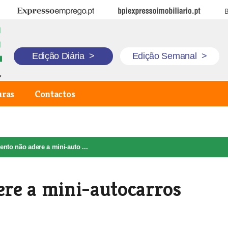
Expresso Emprego
BPI Expresso Imobiliário
B
Edição Diária
>
Edição Semanal
>
uras
Contactos
nto não adere a mini-auto ...
re a mini-autocarros