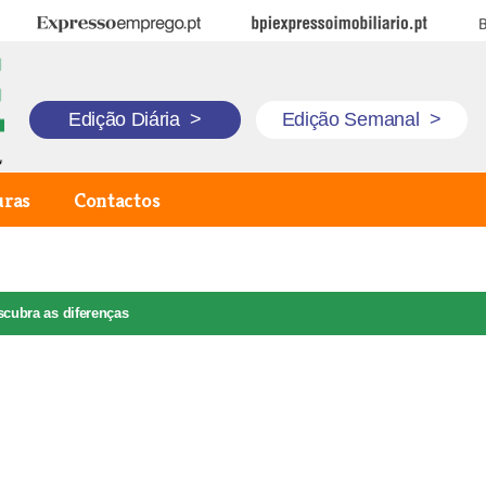
Expresso Emprego
BPI Expresso Imobiliário
B
Edição Diária
>
Edição Semanal
>
uras
Contactos
scubra as diferenças