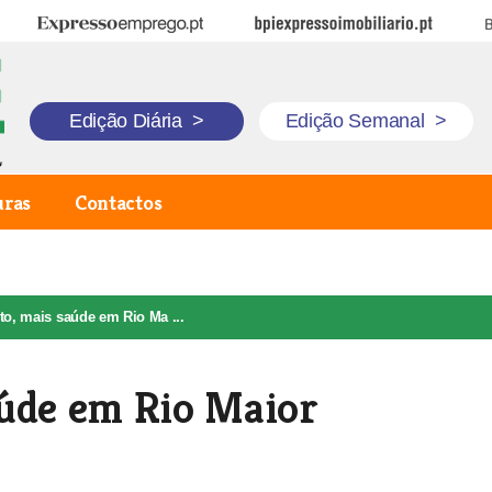
Expresso Emprego
BPI Expresso Imobiliário
B
Edição Diária
>
Edição Semanal
>
uras
Contactos
to, mais saúde em Rio Ma ...
aúde em Rio Maior