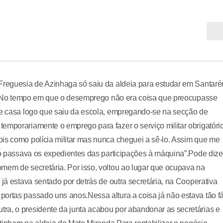
 Freguesia de Azinhaga só saiu da aldeia para estudar em Santaré
opa. No tempo em que o desemprego não era coisa que preocupasse
 de casa logo que saiu da escola, empregando-se na secção de
emporariamente o emprego para fazer o serviço militar obrigatório
is como polícia militar mas nunca cheguei a sê-lo. Assim que me
 só passava os expedientes das participações à máquina”.Pode dize
mem de secretária. Por isso, voltou ao lugar que ocupava na
 já estava sentado por detrás de outra secretária, na Cooperativa
ortas passado uns anos.Nessa altura a coisa já não estava tão fá
ra, o presidente da junta acabou por abandonar as secretárias e