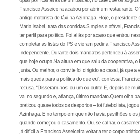
optar por ficar atrás de um balcão, no café que os sogro
Francisco Asseiceira acabou por abrir um restaurante.
antigo motorista de táxi na Azinhaga. Hoje, o presidente 
Maria Isabel, trata das comidas.Simples e afável, Franci
ter perfil para político. Foi aliás por acaso que entrou 
completar as listas do PS e vieram pedir a Francisco Asse
independente. Durante dois mandatos pertenceu à assemb
que hoje ocupa.Na altura em que saiu da cooperativa, o 
junta. Ou melhor, o convite foi dirigido ao casal, já que 
mais queda para a política do que eu”, confessa Francis
recusa. “Disseram-nos: ou um ou outro! E, depois de muit
vai no segundo e, afiança, último mandato.Quem olha par
praticou quase todos os desportos – foi futebolista, jog
Azinhaga. E no tempo em que não havia pavilhões e os j
quando começou o casamento. Ou, se calhar, o casament
já difícil a Francisco Asseiceira voltar a ter o corpo atlét