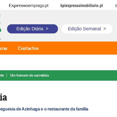
Expresso Emprego
BPI Expresso Imobiliário
B
Edição Diária
>
Edição Semanal
>
uras
Contactos
rto
Um homem de secretária
ia
reguesia de Azinhaga e o restaurante da família