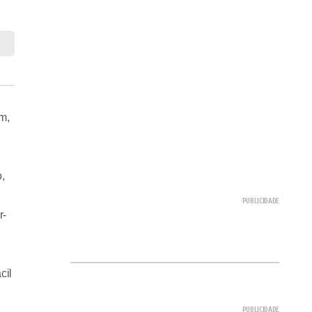
m,
,
r-
cil