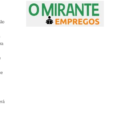
não
m
ra
e
ue
erá