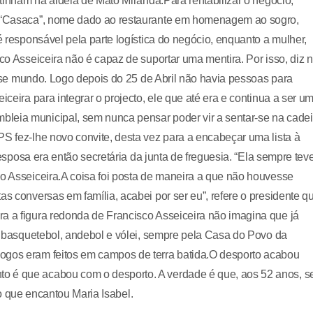
s tinham na aldeia de Mato Miranda.Para rentabilizar o negócio,
 O “Casaca”, nome dado ao restaurante em homenagem ao sogro,
é responsável pela parte logística do negócio, enquanto a mulher,
sco Asseiceira não é capaz de suportar uma mentira. Por isso, diz 
nesse mundo. Logo depois do 25 de Abril não havia pessoas para
iceira para integrar o projecto, ele que até era e continua a ser u
leia municipal, sem nunca pensar poder vir a sentar-se na cadei
PS fez-lhe novo convite, desta vez para a encabeçar uma lista à
a esposa era então secretária da junta de freguesia. “Ela sempre tev
co Asseiceira.A coisa foi posta de maneira a que não houvesse
as conversas em família, acabei por ser eu”, refere o presidente q
a a figura redonda de Francisco Asseiceira não imagina que já
ou basquetebol, andebol e vólei, sempre pela Casa do Povo da
ogos eram feitos em campos de terra batida.O desporto acabou
o é que acabou com o desporto. A verdade é que, aos 52 anos, s
ico que encantou Maria Isabel.