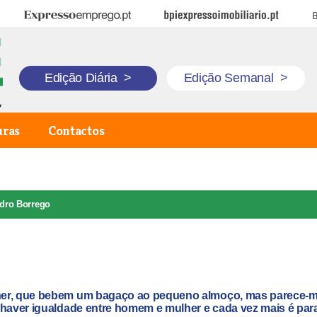
Expresso Emprego
BPI Expresso Imobiliário
B
Edição Diária
>
Edição Semanal
>
uras
Contactos
dro Borrego
lher, que bebem um bagaço ao pequeno almoço, mas parece-
 haver igualdade entre homem e mulher e cada vez mais é par