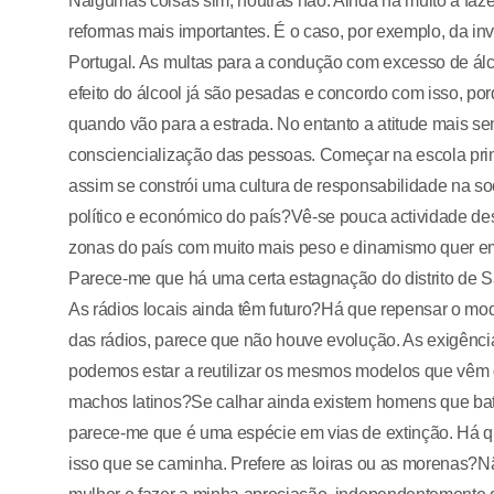
Nalgumas coisas sim, noutras não. Ainda há muito a faze
reformas mais importantes. É o caso, por exemplo, da inv
Portugal. As multas para a condução com excesso de ál
efeito do álcool já são pesadas e concordo com isso, p
quando vão para a estrada. No entanto a atitude mais se
consciencialização das pessoas. Começar na escola primá
assim se constrói uma cultura de responsabilidade na s
político e económico do país?Vê-se pouca actividade dest
zonas do país com muito mais peso e dinamismo quer e
Parece-me que há uma certa estagnação do distrito de Sa
As rádios locais ainda têm futuro?Há que repensar o m
das rádios, parece que não houve evolução. As exigênc
podemos estar a reutilizar os mesmos modelos que vêm do
machos latinos?Se calhar ainda existem homens que 
parece-me que é uma espécie em vias de extinção. Há q
isso que se caminha. Prefere as loiras ou as morenas?N