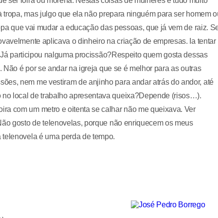
e ser loira ou morena. Nestas coisas de mulheres é tudo muito
 à tropa, mas julgo que ela não prepara ninguém para ser homem o
tropa que vai mudar a educação das pessoas, que já vem de raiz. S
ovavelmente aplicava o dinheiro na criação de empresas. Ia tentar
is. Já participou nalguma procissão?Respeito quem gosta dessas
o. Não é por se andar na igreja que se é melhor para as outras
ões, nem me vestiram de anjinho para andar atrás do andor, até
no local de trabalho apresentava queixa?Depende (risos…).
ira com um metro e oitenta se calhar não me queixava. Ver
?Não gosto de telenovelas, porque não enriquecem os meus
a telenovela é uma perda de tempo.