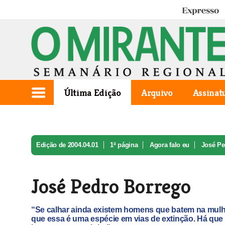
Expresso
Última Edição
Arquivo
Assinat
Edição de 2004.04.01
1ª página
Agora falo eu
José Pe
José Pedro Borrego
“Se calhar ainda existem homens que batem na mu
que essa é uma espécie em vias de extinção. Há que