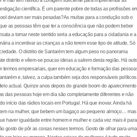
r e não tem havido a coragem suficiente para implementar as
estigação científica. É um parente pobre de todas as profissões e
cool deviam ser mais pesadas?As multas para a condução sob o
orque as pessoas têm que ter a consciência que não podem beber
nsata a tomar neste sentido seria a educação para a cidadania e a
ria a incentivar as crianças a não terem esse tipo de atitude. Só
ociedade. O distrito de Santarém tem algum peso no panorama
e distrito e vêem-se poucas ideias a saírem desta região. Há outr
m termos empresariais, quer em educação e formação das pessoa
ntarém e, talvez, a culpa também seja dos responsáveis políticos
odelo actual. Quinze anos depois do grande boom do aparecimento
ias das pessoas hoje em dia são completamente diferentes e não
 início das rádios locais em Portugal. Há que inovar. Ainda há
batem na mulher, que bebem um bagaço ao pequeno almoço… mas
ue haver igualdade entre homem e mulher e cada vez mais é para
ão gosto de pôr as coisas nesses termos. Gosto de olhar para uma