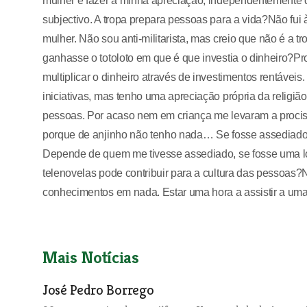
mulher e fazer a minha apreciação, independentemente d
subjectivo. A tropa prepara pessoas para a vida?Não fui
mulher. Não sou anti-militarista, mas creio que não é a 
ganhasse o totoloto em que é que investia o dinheiro?Pr
multiplicar o dinheiro através de investimentos rentáve
iniciativas, mas tenho uma apreciação própria da religiã
pessoas. Por acaso nem em criança me levaram a prociss
porque de anjinho não tenho nada… Se fosse assediado 
Depende de quem me tivesse assediado, se fosse uma lo
telenovelas pode contribuir para a cultura das pessoas
conhecimentos em nada. Estar uma hora a assistir a um
Mais Notícias
José Pedro Borrego