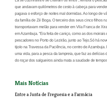
Lá se cozinhava e se criavam os filhos”, lembra o pesca
que andavam quilómetros de cesto à cabeça para vender 
pagava o esforço de noites mal dormidas. Ao longo de vá
da família de Zé Boga. O terceiro dos seus cinco filhos
transportavam melão para vender em Vila Franca de Xira.
em Azambuja. “Era feita de caniço, como as dos moirais 
pescadores no Porto do Lezirão, junto ao Tejo.Só há n
tijolo na Travessa da Paciência, no centro de Azambuja
uma vida, para a pesca da lampreia, que faz as delícias
do roçar dos salgueiros ainda mata a saudade de tempos 
Mais Notícias
Entre a Junta de Freguesia e a Farmácia
O poder local aqui tão perto
| 14-04-2004