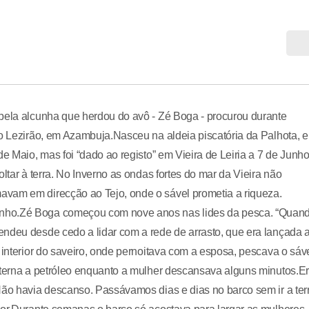
 pela alcunha que herdou do avô - Zé Boga - procurou durante
do Lezirão, em Azambuja.Nasceu na aldeia piscatória da Palhota, 
e Maio, mas foi “dado ao registo” em Vieira de Leiria a 7 de Junho
ltar à terra. No Inverno as ondas fortes do mar da Vieira não
avam em direcção ao Tejo, onde o sável prometia a riqueza.
unho.Zé Boga começou com nove anos nas lides da pesca. “Quan
endeu desde cedo a lidar com a rede de arrasto, que era lançada 
 interior do saveiro, onde pernoitava com a esposa, pescava o sáve
anterna a petróleo enquanto a mulher descansava alguns minutos.E
Não havia descanso. Passávamos dias e dias no barco sem ir a ter