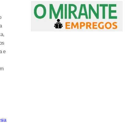
o
a
ca,
dos
a e
om