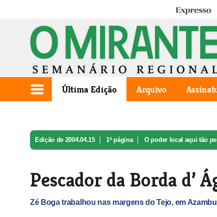
Expresso
Última Edição
Arquivo
Assinat
Edição de 2004.04.15
1ª página
O poder local aqui tão pe
Pescador da Borda d’ Á
Zé Boga trabalhou nas margens do Tejo, em Azambu