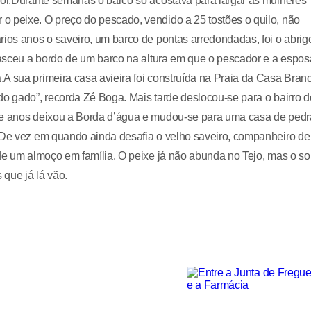
dor.Durante semanas o barco só acostava para largar as mulheres
o peixe. O preço do pescado, vendido a 25 tostões o quilo, não
rios anos o saveiro, um barco de pontas arredondadas, foi o abrig
 nasceu a bordo de um barco na altura em que o pescador e a espos
A sua primeira casa avieira foi construída na Praia da Casa Bran
do gado”, recorda Zé Boga. Mais tarde deslocou-se para o bairro 
ove anos deixou a Borda d’água e mudou-se para uma casa de pedr
. De vez em quando ainda desafia o velho saveiro, companheiro de
 de um almoço em família. O peixe já não abunda no Tejo, mas o s
que já lá vão.