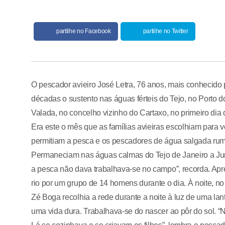
partilhe no Facebook
partilhe no Twitter
O pescador avieiro José Letra, 76 anos, mais conhecido
décadas o sustento nas águas férteis do Tejo, no Porto 
Valada, no concelho vizinho do Cartaxo, no primeiro dia d
Era este o mês que as famílias avieiras escolhiam para vo
permitiam a pesca e os pescadores de água salgada rum
Permaneciam nas águas calmas do Tejo de Janeiro a J
a pesca não dava trabalhava-se no campo”, recorda. Apr
rio por um grupo de 14 homens durante o dia. À noite, no
Zé Boga recolhia a rede durante a noite à luz de uma l
uma vida dura. Trabalhava-se do nascer ao pôr do sol. “