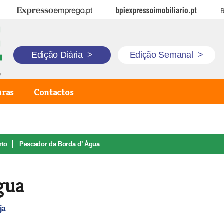
Expresso Emprego
BPI Expresso Imobiliário
B
Edição Diária
>
Edição Semanal
>
uras
Contactos
rto
Pescador da Borda d’ Água
gua
ja