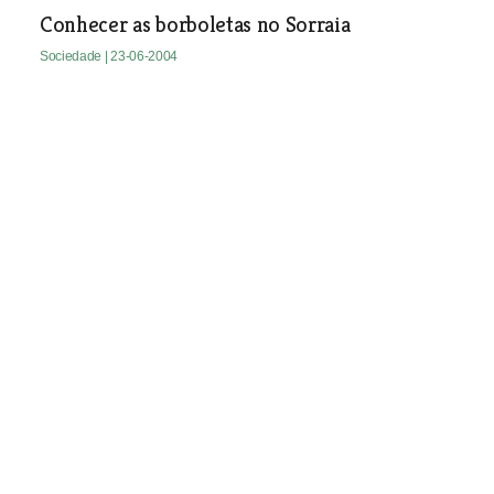
Conhecer as borboletas no Sorraia
Sociedade
| 23-06-2004
Mariza e Sérgio Godinho nas festas de Torres
Novas
Sociedade
| 23-06-2004
Curso tecnológico de acção social em
Alpiarça
Sociedade
| 23-06-2004
Obras sem licença