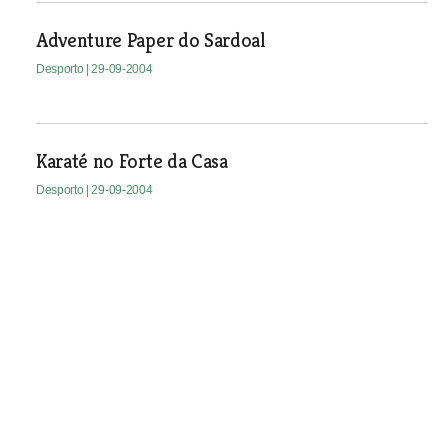
Adventure Paper do Sardoal
Desporto
| 29-09-2004
Karaté no Forte da Casa
Desporto
| 29-09-2004
Torneio de abertura na escola de ténis de
Tomar
Desporto
| 29-09-2004
Cursos de squash em Tomar