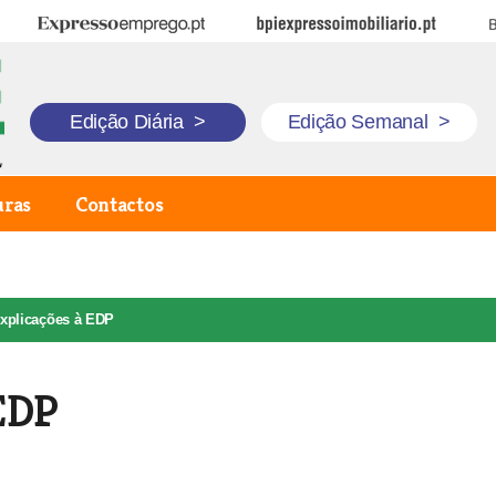
Expresso Emprego
BPI Expresso Imobiliário
B
Edição Diária
>
Edição Semanal
>
uras
Contactos
 explicações à EDP
 EDP