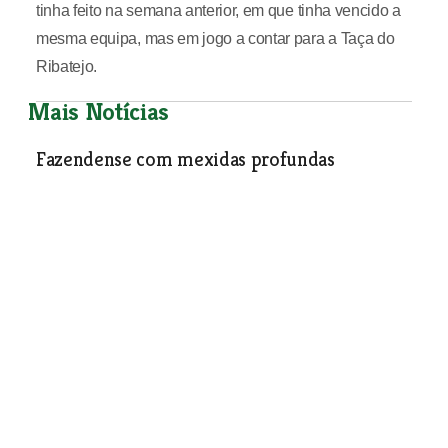
tinha feito na semana anterior, em que tinha vencido a
mesma equipa, mas em jogo a contar para a Taça do
Ribatejo.
Mais Notícias
Fazendense com mexidas profundas
Desporto
| 20-10-2004
Juniores do Abrantes mantêm liderança
Desporto
| 20-10-2004
Morrer na praia
Desporto
| 20-10-2004