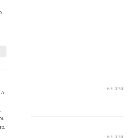
o
 a
,
cou
ro,