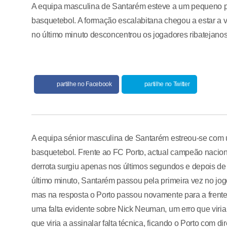
A equipa masculina de Santarém esteve a um pequeno pas
basquetebol. A formação escalabitana chegou a estar a v
no último minuto desconcentrou os jogadores ribatejanos
partilhe no Facebook
partilhe no Twitter
A equipa sénior masculina de Santarém estreou-se com um
basquetebol. Frente ao FC Porto, actual campeão naciona
derrota surgiu apenas nos últimos segundos e depois de
último minuto, Santarém passou pela primeira vez no jog
mas na resposta o Porto passou novamente para a frente 
uma falta evidente sobre Nick Neuman, um erro que viria
que viria a assinalar falta técnica, ficando o Porto com d