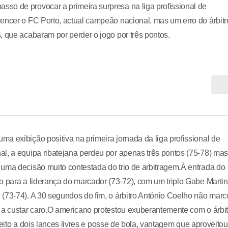
so de provocar a primeira surpresa na liga profissional de
encer o FC Porto, actual campeão nacional, mas um erro do árbitr
, que acabaram por perder o jogo por três pontos.
a exibição positiva na primeira jornada da liga profissional de
l, a equipa ribatejana perdeu por apenas três pontos (75-78) mas
 uma decisão muito contestada do trio de arbitragem.À entrada do
o para a liderança do marcador (73-72), com um triplo Gabe Martin
(73-74). A 30 segundos do fim, o árbitro António Coelho não mar
 a custar caro.O americano protestou exuberantemente com o árbit
ireito a dois lances livres e posse de bola, vantagem que aproveitou