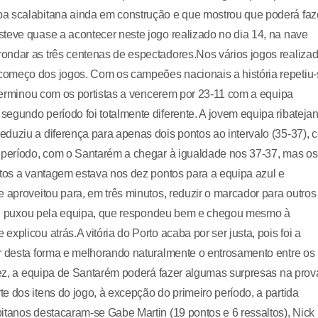
pa scalabitana ainda em construção e que mostrou que poderá faz
teve quase a acontecer neste jogo realizado no dia 14, na nave
ondar as três centenas de espectadores.Nos vários jogos realiza
começo dos jogos. Com os campeões nacionais a história repetiu-
 terminou com os portistas a vencerem por 23-11 com a equipa
egundo período foi totalmente diferente. A jovem equipa ribateja
duziu a diferença para apenas dois pontos ao intervalo (35-37), 
o período, com o Santarém a chegar à igualdade nos 37-37, mas os
utos a vantagem estava nos dez pontos para a equipa azul e
 aproveitou para, em três minutos, reduzir o marcador para outros
ubro, puxou pela equipa, que respondeu bem e chegou mesmo à
plicou atrás.A vitória do Porto acaba por ser justa, pois foi a
ar desta forma e melhorando naturalmente o entrosamento entre os
 vez, a equipa de Santarém poderá fazer algumas surpresas na prov
e dos itens do jogo, à excepção do primeiro período, a partida
itanos destacaram-se Gabe Martin (19 pontos e 6 ressaltos), Nick