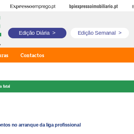
Expresso Emprego
BPI Expresso Imobiliário
B
Edição Diária
>
Edição Semanal
>
uras
Contactos
a fatal
tos no arranque da liga profissional