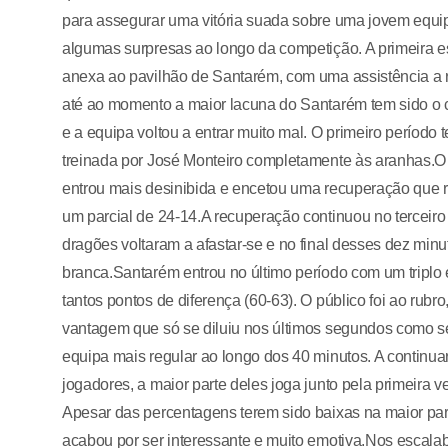
para assegurar uma vitória suada sobre uma jovem equi
algumas surpresas ao longo da competição. A primeira es
anexa ao pavilhão de Santarém, com uma assistência a r
até ao momento a maior lacuna do Santarém tem sido o 
e a equipa voltou a entrar muito mal. O primeiro período
treinada por José Monteiro completamente às aranhas.O s
entrou mais desinibida e encetou uma recuperação que re
um parcial de 24-14.A recuperação continuou no terceir
dragões voltaram a afastar-se e no final desses dez min
branca.Santarém entrou no último período com um triplo e
tantos pontos de diferença (60-63). O público foi ao r
vantagem que só se diluiu nos últimos segundos como se ex
equipa mais regular ao longo dos 40 minutos. A continu
jogadores, a maior parte deles joga junto pela primeira
Apesar das percentagens terem sido baixas na maior part
acabou por ser interessante e muito emotiva.Nos escalab