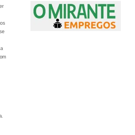
er
dos
se
na
com
a.