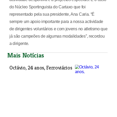
do Núcleo Sportinguista do Cartaxo que foi
representado pela sua presidente, Ana Caria. “É
sempre um apoio importante para a nossa actividade
de dirigentes voluntários e com jovens no atletismo que
já são campeões de algumas modalidades”, recordou
a dirigente.
Mais Notícias
Octávio, 24 anos, Ferroviários
Octávio Godinho, actual capitão da
equipa sénior do Ferroviários, do
Entroncamento, é, aos 24 anos, um
dos jogadores mais velhos da equipa
de futebol. É por isso que os colegas
lhe chamam avô, alcunha que não o
chateia nada. Há vários anos ligado ao
clube, adora o futebol e quer continuar