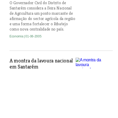
O Governador Civil do Distrito de
Santarém considera a Feira Nacional
de Agricultura um ponto marcante de
afirmação do sector agrícola da região
e uma forma fortalecer o Ribatejo
como nova centralidade no país.
Economia
| 01-06-2005
A montra da lavoura nacional
em Santarém
Mostrar o que de melhor se faz na
lavoura nacional é um dos objectivos
da Feira Nacional de Agricultura/feira
do Ribatejo, que decorre no Centro
Nacional de Exposições, em Santarém,
de 4 a 12 de Junho. Música,
gastronomia e festa brava fazem
obviamente parte do programa.