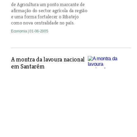
de Agricultura um ponto marcante de
afirmação do sector agrícola da região
e uma forma fortalecer o Ribatejo
como nova centralidade no país.
Economia
| 01-06-2005
A montra da lavoura nacional
em Santarém
Mostrar o que de melhor se faz na
lavoura nacional é um dos objectivos
da Feira Nacional de Agricultura/feira
do Ribatejo, que decorre no Centro
Nacional de Exposições, em Santarém,
de 4 a 12 de Junho. Música,
gastronomia e festa brava fazem
obviamente parte do programa.
Economia
| 01-06-2005