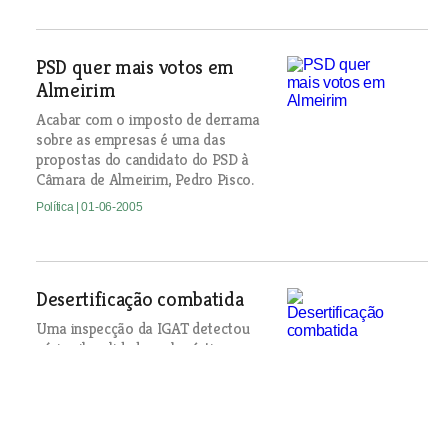
PSD quer mais votos em
Almeirim
Acabar com o imposto de derrama
sobre as empresas é uma das
propostas do candidato do PSD à
Câmara de Almeirim, Pedro Pisco.
Política
| 01-06-2005
Desertificação combatida
Uma inspecção da IGAT detectou
várias ilegalidades urbanísticas
cometidas pela Câmara da Chamusca
entre 1996 e 2001. Os autarcas
admitem que o PDM não foi cumprido
em nome do combate à desertificação.