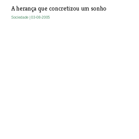
A herança que concretizou um sonho
Sociedade
| 03-08-2005
Meninos órfãos de pais vivos
É na “Casa Mãe”, em Aveiras de Cima,
Azambuja, que encontram refúgio
crianças vítimas de maus tratos, droga
e desagregação familiar. A
comunidade local é o grande pilar da
obra.
Sociedade
| 03-08-2005
Toxicodependentes geram conflitos em
Benavente