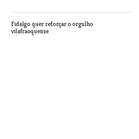
Fidalgo quer reforçar o orgulho
vilafranquense
Política
| 02-11-2005
Tomada de posse pouco
pacífica
O que deveria ser à partida um acto
pacífico transformou-se num palco de
luta política, com PS e CDU a
digladiarem-se verbalmente.
Política
| 02-11-2005