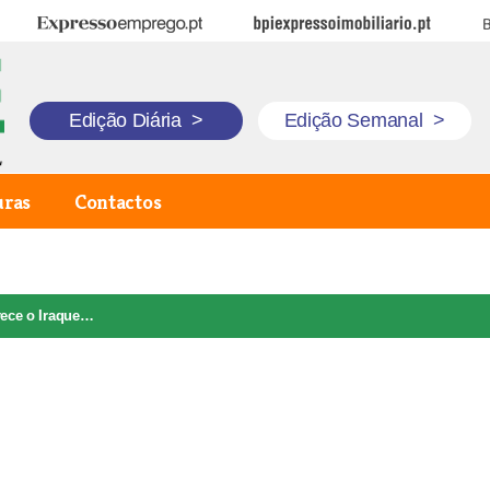
Expresso Emprego
BPI Expresso Imobiliário
B
Edição Diária
>
Edição Semanal
>
uras
Contactos
rece o Iraque…