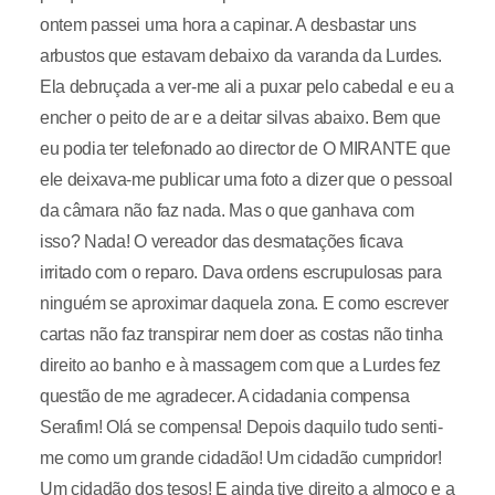
ontem passei uma hora a capinar. A desbastar uns
arbustos que estavam debaixo da varanda da Lurdes.
Ela debruçada a ver-me ali a puxar pelo cabedal e eu a
encher o peito de ar e a deitar silvas abaixo. Bem que
eu podia ter telefonado ao director de O MIRANTE que
ele deixava-me publicar uma foto a dizer que o pessoal
da câmara não faz nada. Mas o que ganhava com
isso? Nada! O vereador das desmatações ficava
irritado com o reparo. Dava ordens escrupulosas para
ninguém se aproximar daquela zona. E como escrever
cartas não faz transpirar nem doer as costas não tinha
direito ao banho e à massagem com que a Lurdes fez
questão de me agradecer. A cidadania compensa
Serafim! Olá se compensa! Depois daquilo tudo senti-
me como um grande cidadão! Um cidadão cumpridor!
Um cidadão dos tesos! E ainda tive direito a almoço e a