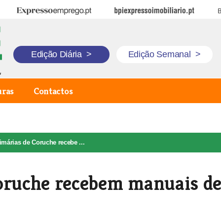
Expresso Emprego
BPI Expresso Imobiliário
B
Edição Diária
>
Edição Semanal
>
uras
Contactos
imárias de Coruche recebe ...
Coruche recebem manuais d