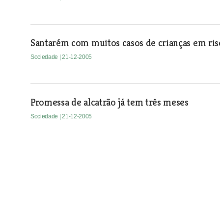
Santarém com muitos casos de crianças em ris
Sociedade
| 21-12-2005
Promessa de alcatrão já tem três meses
Sociedade
| 21-12-2005
Militares treinam missão de paz na Chamusca
Pela segunda vez os militares de Santa Margarida usam as a
tomate da Chamusca para se prepararem para as missões d
Sociedade
| 21-12-2005