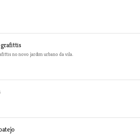
grafittis
ittis no novo jardim urbano da vila.
s
batejo