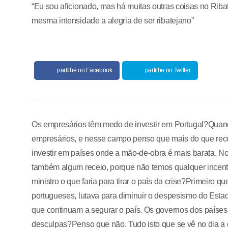
“Eu sou aficionado, mas há muitas outras coisas no Riba
mesma intensidade a alegria de ser ribatejano”
partilhe no Facebook
partilhe no Twitter
Os empresários têm medo de investir em Portugal?Quand
empresários, e nesse campo penso que mais do que receio
investir em países onde a mão-de-obra é mais barata. N
também algum receio, porque não temos qualquer incentiv
ministro o que faria para tirar o país da crise?Primeiro
portugueses, lutava para diminuir o despesismo do Esta
que continuam a segurar o país. Os governos dos paíse
desculpas?Penso que não. Tudo isto que se vê no dia a 