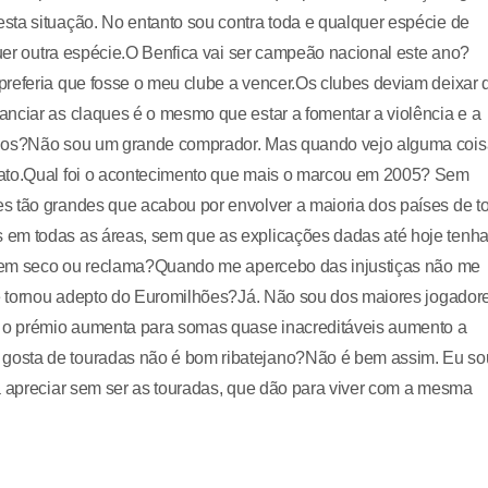
sta situação. No entanto sou contra toda e qualquer espécie de
quer outra espécie.O Benfica vai ser campeão nacional este ano?
preferia que fosse o meu clube a vencer.Os clubes deviam deixar 
nciar as claques é o mesmo que estar a fomentar a violência e a
aldos?Não sou um grande comprador. Mas quando vejo alguma cois
rato.Qual foi o acontecimento que mais o marcou em 2005? Sem
s tão grandes que acabou por envolver a maioria dos países de t
 em todas as áreas, sem que as explicações dadas até hoje tenh
le em seco ou reclama?Quando me apercebo das injustiças não me
se tornou adepto do Euromilhões?Já. Não sou dos maiores jogador
 o prémio aumenta para somas quase inacreditáveis aumento a
gosta de touradas não é bom ribatejano?Não é bem assim. Eu so
a apreciar sem ser as touradas, que dão para viver com a mesma