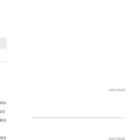
ro-
 os
les
ves