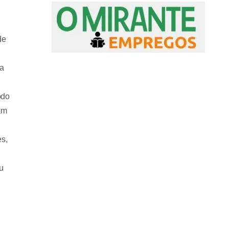
de
a
odo
am
es,
u