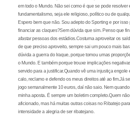
em todo o Mundo. Não sei como é que se pode resolver e
fundamentalismo, seja ele religioso, político ou de qual
Espero bem que não. Sou adepto do Sporting e por isso 
financiar as claques?Sem dúvida que sim. Penso que fina
afastar pessoas dos estádios.Costuma aproveitar os s
de que preciso aproveito, sempre sai um pouco mais ba
dúvida a guerra do Iraque, porque tomou umas proporçõe
o Mundo. E também porque trouxe implicações negativas
servido para a justificar.Quando vê uma injustiça engo
calo, reclamo e defendo os meus direitos até ao fim.Já 
jogo semanalmente 10 euros, daí não saio. Nem quando
minha aposta. É sempre um boletim completo.Quem não 
aficionado, mas há muitas outras coisas no Ribatejo par
intensidade a alegria de ser ribatejano.