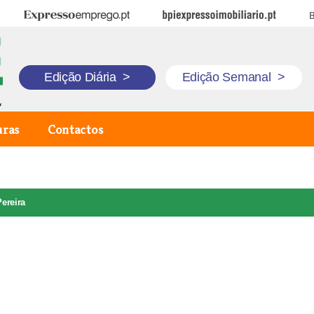
Expresso Emprego
BPI Expresso Imobiliário
B
Edição Diária
>
Edição Semanal
>
uras
Contactos
Pereira