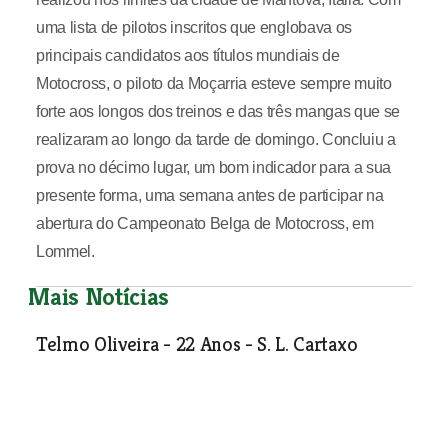
uma lista de pilotos inscritos que englobava os
principais candidatos aos títulos mundiais de
Motocross, o piloto da Moçarria esteve sempre muito
forte aos longos dos treinos e das três mangas que se
realizaram ao longo da tarde de domingo. Concluiu a
prova no décimo lugar, um bom indicador para a sua
presente forma, uma semana antes de participar na
abertura do Campeonato Belga de Motocross, em
Lommel.
Mais Notícias
Telmo Oliveira - 22 Anos - S. L. Cartaxo
Telmo Oliveira é natural do Sobralinho, concelho de Vila
Franca de Xira, mas fez toda a sua formação de jogador
nas camadas jovens do Alhandra, clube onde foi campeão
distrital de iniciados da Associação de Futebol de Lisboa.