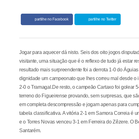
partilhe no Facebook
partilhe no Twitter
Jogar para aquecer dá nisto. Seis dos oito jogos disputa
visitante, uma situação que é o reflexo de tudo já estar
resultado mais surpreendente foi a derrota 1-0 do Águia
dignidade um campeonato que lhes correu mal desde o iní
2-0 o Tramagal.De resto, o campeão Cartaxo foi golear 5
terreno do Figueirense provando, sem surpresas, que são
em completa descompressão e jogam apenas para cumpri
tabela classificativa. A vitória 2-1 em Samora Correia 
e o Torres Novas venceu 3-1 em Ferreira do Zêzere. O Be
Santarém.