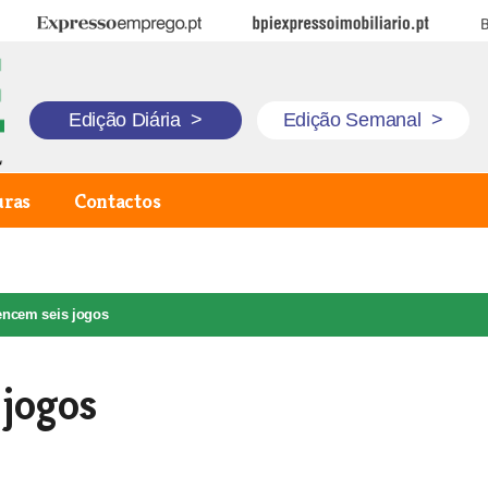
Expresso Emprego
BPI Expresso Imobiliário
B
Edição Diária
>
Edição Semanal
>
uras
Contactos
vencem seis jogos
 jogos