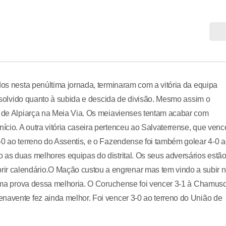
dos nesta penúltima jornada, terminaram com a vitória da equipa
 resolvido quanto à subida e descida de divisão. Mesmo assim o
s de Alpiarça na Meia Via. Os meiavienses tentam acabar com
cio. A outra vitória caseira pertenceu ao Salvaterrense, que ven
-0 ao terreno do Assentis, e o Fazendense foi também golear 4-0 
 as duas melhores equipas do distrital. Os seus adversários estã
r calendário.O Mação custou a engrenar mas tem vindo a subir 
é uma prova dessa melhoria. O Coruchense foi vencer 3-1 à Chamus
navente fez ainda melhor. Foi vencer 3-0 ao terreno do União de