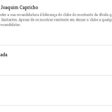
e Joaquim Capricho
der a sua recandidatura à liderança do clube do montante da dívida 
e Santarém. Apesar de se mostrar renitente em deixar o clube a qualq
recandidatar.
pada