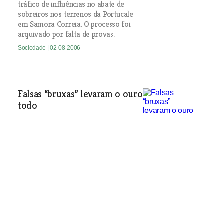
tráfico de influências no abate de
sobreiros nos terrenos da Portucale
em Samora Correia. O processo foi
arquivado por falta de provas.
Sociedade
| 02-08-2006
Falsas “bruxas” levaram o ouro
todo
Duas ciganas prometeram ajudar uma
família a vencer o mal com recurso a
bruxarias e levaram-lhes todo o ouro
que tinham em casa.
Sociedade
| 02-08-2006
Mão criminosa no fogo de
São João dos Montes