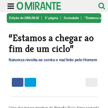
Edição de 2006.08.02
1ª página
Sociedade
“Estamos a
chegar ao fim de um cicl ...
“Estamos a chegar ao
fim de um ciclo”
Natureza revolta-se contra o mal feito pelo Homem
Uma das traves mestras da filosofia Raja Yoga seguida