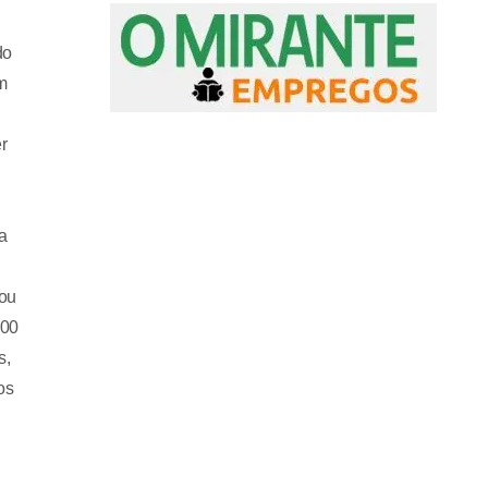
do
m
r
a
gou
000
s,
os