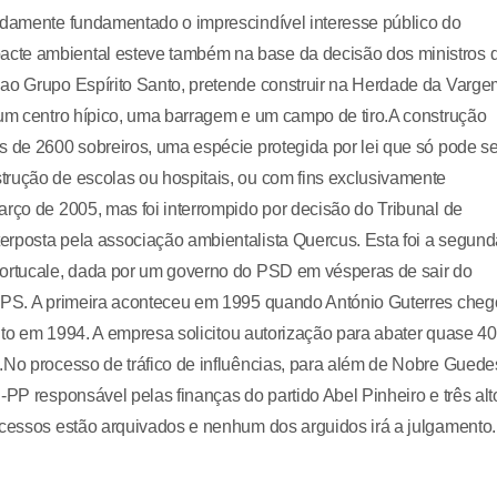
vidamente fundamentado o imprescindível interesse público do
acte ambiental esteve também na base da decisão dos ministros 
 ao Grupo Espírito Santo, pretende construir na Herdade da Varge
 um centro hípico, uma barragem e um campo de tiro.A construção
s de 2600 sobreiros, uma espécie protegida por lei que só pode se
trução de escolas ou hospitais, ou com fins exclusivamente
arço de 2005, mas foi interrompido por decisão do Tribunal de
erposta pela associação ambientalista Quercus. Esta foi a segund
Portucale, dada por um governo do PSD em vésperas de sair do
o PS. A primeira aconteceu em 1995 quando António Guterres che
feito em 1994. A empresa solicitou autorização para abater quase 4
.No processo de tráfico de influências, para além de Nobre Guede
-PP responsável pelas finanças do partido Abel Pinheiro e três alt
ocessos estão arquivados e nenhum dos arguidos irá a julgamento.