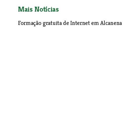
Mais Notícias
Formação gratuita de Internet em Alcanena
Sociedade
| 02-08-2006
Concurso para fornecimento de refeições
Sociedade
| 02-08-2006
Dia dos Avós na Misericórdia da Golegã
Sociedade
| 02-08-2006
Alegada violação fica por provar