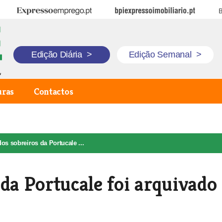
Expresso Emprego
BPI Expresso Imobiliário
B
Edição Diária
>
Edição Semanal
>
uras
Contactos
os sobreiros da Portucale ...
 da Portucale foi arquivado