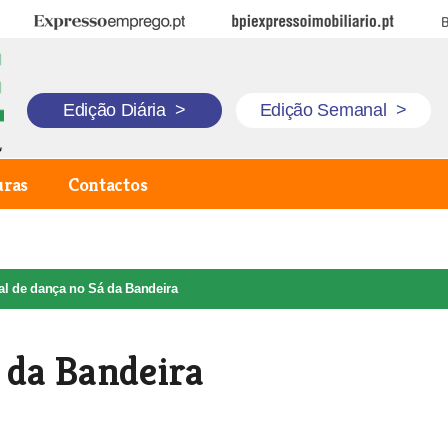
Expresso Emprego
BPI Expresso Imobiliário
B
Edição Diária
>
Edição Semanal
>
uras
Contactos
al de dança no Sá da Bandeira
á da Bandeira