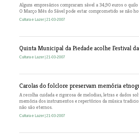
Alguns empresários compraram sável a 34,90 euros o quilo
O Março Mês do Sável pode estar comprometido se não houv
Cultura e Lazer
| 21-03-2007
Quinta Municipal da Piedade acolhe Festival d
Cultura e Lazer
| 21-03-2007
Carolas do folclore preservam memória etnográ
A recolha cuidada e rigorosa de melodias, letras e dados so
memória dos instrumentos e repertórios da música tradicio
não são eternos.
Cultura e Lazer
| 21-03-2007