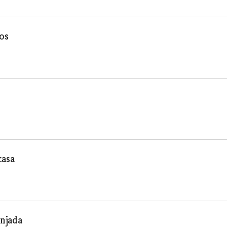
os
casa
anjada