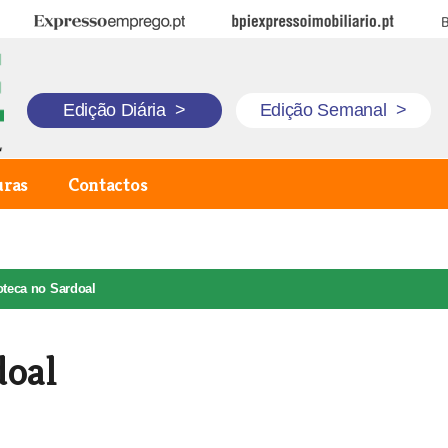
Expresso Emprego
BPI Expresso Imobiliário
B
Edição Diária
>
Edição Semanal
>
uras
Contactos
oteca no Sardoal
doal