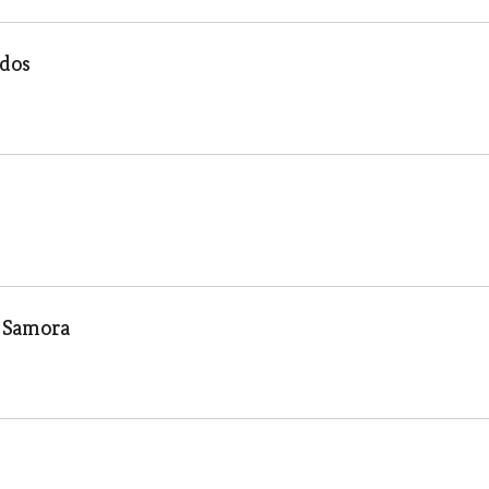
ados
e Samora