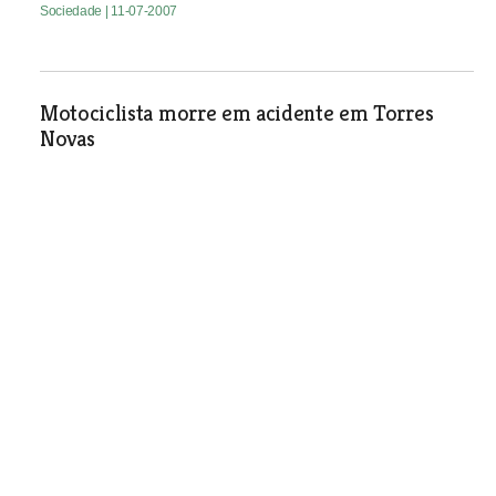
Sociedade
| 11-07-2007
Motociclista morre em acidente em Torres
Novas
Sociedade
| 11-07-2007
Câmara de Tomar liga centro desportivo à
zona nova
Sociedade
| 11-07-2007
Golegã aprova taxas de IMI
Sociedade
| 11-07-2007