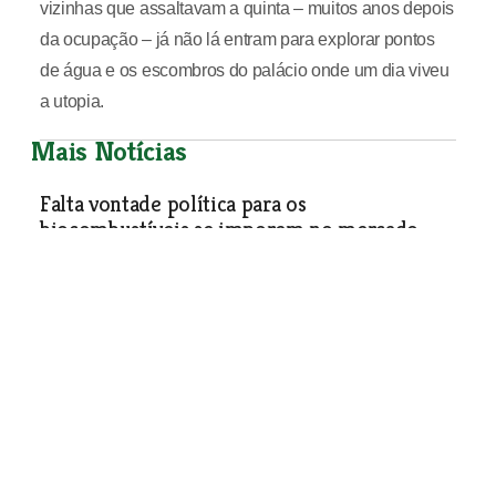
vizinhas que assaltavam a quinta – muitos anos depois
da ocupação – já não lá entram para explorar pontos
de água e os escombros do palácio onde um dia viveu
a utopia.
Mais Notícias
Falta vontade política para os
biocombustíveis se imporem no mercado
nacional da energia
Sociedade
| 05-09-2007
Aulas na Escola de Natação da Golegã
Sociedade
| 05-09-2007