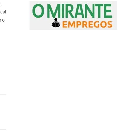
e
ocal
r o