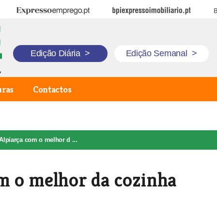
Expresso Emprego
BPI Expresso Imobiliário
B
Edição Diária
>
Edição Semanal
>
uras
Contactos
 Alpiarça com o melhor d ...
om o melhor da cozinha