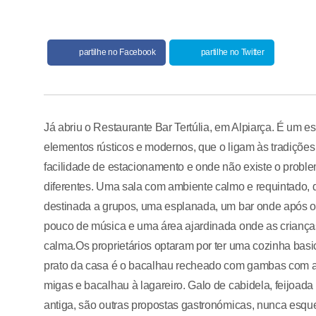
partilhe no Facebook
partilhe no Twitter
Já abriu o Restaurante Bar Tertúlia, em Alpiarça. É um
elementos rústicos e modernos, que o ligam às tradições
facilidade de estacionamento e onde não existe o proble
diferentes. Uma sala com ambiente calmo e requintado, d
destinada a grupos, uma esplanada, um bar onde após ou a
pouco de música e uma área ajardinada onde as criança
calma.Os proprietários optaram por ter uma cozinha bas
prato da casa é o bacalhau recheado com gambas com 
migas e bacalhau à lagareiro. Galo de cabidela, feijoada
antiga, são outras propostas gastronómicas, nunca esq