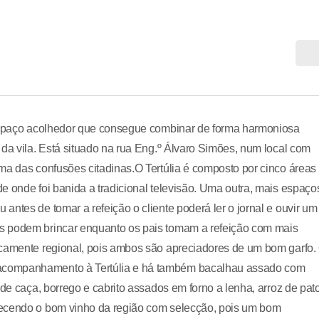
 espaço acolhedor que consegue combinar de forma harmoniosa
 da vila. Está situado na rua Eng.º Álvaro Simões, num local com
ma das confusões citadinas.O Tertúlia é composto por cinco áreas
e onde foi banida a tradicional televisão. Uma outra, mais espaço
ntes de tomar a refeição o cliente poderá ler o jornal e ouvir um
s podem brincar enquanto os pais tomam a refeição com mais
icamente regional, pois ambos são apreciadores de um bom garfo.
acompanhamento à Tertúlia e há também bacalhau assado com
 de caça, borrego e cabrito assados em forno a lenha, arroz de pat
uecendo o bom vinho da região com selecção, pois um bom