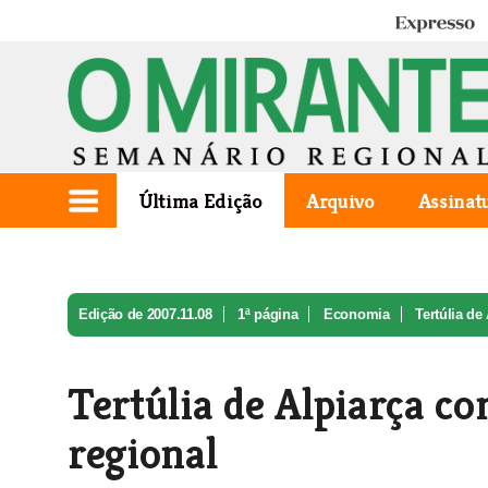
Expresso
Última Edição
Arquivo
Assinat
Edição de 2007.11.08
1ª página
Economia
Tertúlia de
Tertúlia de Alpiarça c
regional