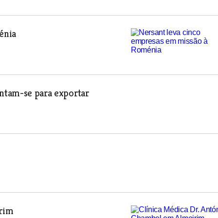
énia
untam-se para exportar
irim