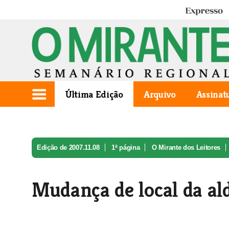
Expresso
Última Edição
Arquivo
Assinat
Edição de 2007.11.08
1ª página
O Mirante dos Leitores
Mudança de local da al