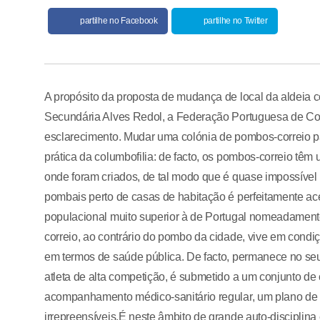
partilhe no Facebook
partilhe no Twitter
A propósito da proposta de mudança de local da aldeia c
Secundária Alves Redol, a Federação Portuguesa de Colu
esclarecimento. Mudar uma colónia de pombos-correio 
prática da columbofilia: de facto, os pombos-correio têm
onde foram criados, de tal modo que é quase impossível 
pombais perto de casas de habitação é perfeitamente a
populacional muito superior à de Portugal nomeadament
correio, ao contrário do pombo da cidade, vive em cond
em termos de saúde pública. De facto, permanece no se
atleta de alta competição, é submetido a um conjunto 
acompanhamento médico-sanitário regular, um plano de v
irrepreensíveis.É neste âmbito de grande auto-disciplina e