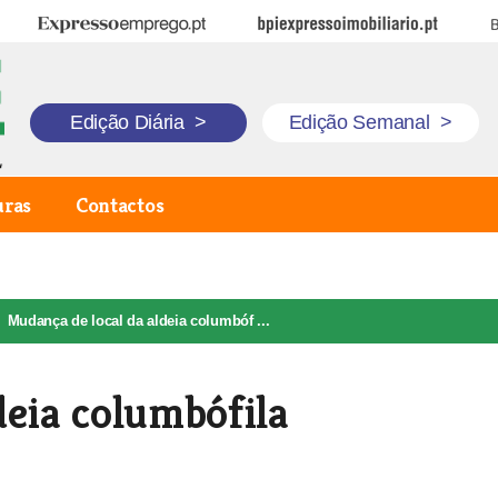
Expresso Emprego
BPI Expresso Imobiliário
B
Edição Diária
>
Edição Semanal
>
uras
Contactos
Mudança de local da aldeia columbóf ...
deia columbófila