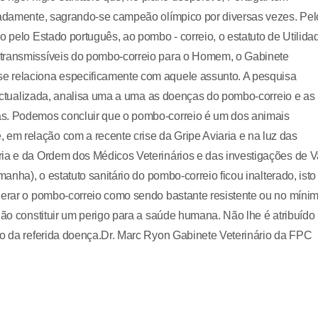
meadamente, sagrando-se campeão olímpico por diversas vezes. Pel
o pelo Estado português, ao pombo - correio, o estatuto de Utilida
 transmissíveis do pombo-correio para o Homem, o Gabinete
e relaciona especificamente com aquele assunto. A pesquisa
e actualizada, analisa uma a uma as doenças do pombo-correio e as
as. Podemos concluir que o pombo-correio é um dos animais
m relação com a recente crise da Gripe Aviaria e na luz das
ria e da Ordem dos Médicos Veterinários e das investigações de 
anha), o estatuto sanitário do pombo-correio ficou inalterado, isto 
iderar o pombo-correio como sendo bastante resistente ou no míni
não constituir um perigo para a saúde humana. Não lhe é atribuído
ão da referida doença.Dr. Marc Ryon Gabinete Veterinário da FPC