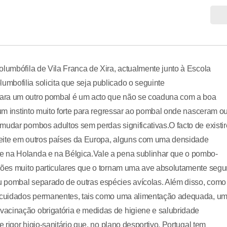
olumbófila de Vila Franca de Xira, actualmente junto à Escola
mbofilia solicita que seja publicado o seguinte
para um outro pombal é um acto que não se coaduna com a boa
 um instinto muito forte para regressar ao pombal onde nasceram o
mudar pombos adultos sem perdas significativas.O facto de existi
ceite em outros países da Europa, alguns com uma densidade
e na Holanda e na Bélgica.Vale a pena sublinhar que o pombo-
ições muito particulares que o tornam uma ave absolutamente segu
u pombal separado de outras espécies avícolas. Além disso, como
de cuidados permanentes, tais como uma alimentação adequada, u
acinação obrigatória e medidas de higiene e salubridade
 rigor higio-sanitário que, no plano desportivo, Portugal tem