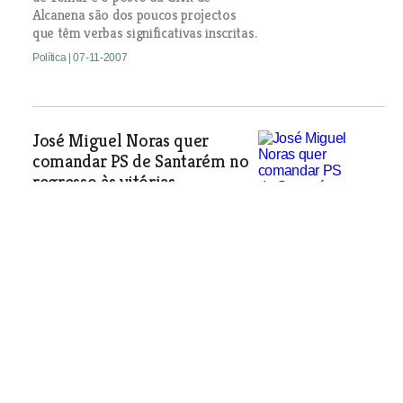
Alcanena são dos poucos projectos
que têm verbas significativas inscritas.
Política
| 07-11-2007
José Miguel Noras quer
comandar PS de Santarém no
regresso às vitórias
É o regresso do ex-presidente da
câmara escalabitana e ex-dirigente
distrital e concelhio do PS à actividade
política no concelho, após a luta
interna que há seis anos o afastou da
recandidatura à presidência do
município e quase o levou a avançar
com uma lista independente.
Política
| 07-11-2007