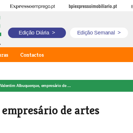
Expresso Emprego
BPI Expresso Imobiliário
B
Edição Diária
>
Edição Semanal
>
uras
Contactos
Valentim Albuquerque, empresário de ...
 empresário de artes