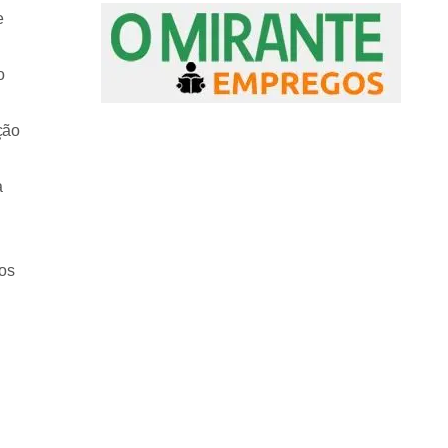
e
o
ção
a
os