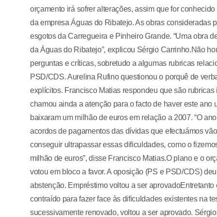
orçamento irá sofrer alterações, assim que for conhecido
da empresa Águas do Ribatejo. As obras consideradas pr
esgotos da Carregueira e Pinheiro Grande. “Uma obra de 
da Águas do Ribatejo”, explicou Sérgio Carrinho.Não 
perguntas e críticas, sobretudo a algumas rubricas rela
PSD/CDS. Aurelina Rufino questionou o porquê de verbas
explícitos. Francisco Matias respondeu que são rubricas
chamou ainda a atenção para o facto de haver este ano 
baixaram um milhão de euros em relação a 2007. “O ano d
acordos de pagamentos das dívidas que efectuámos vão
conseguir ultrapassar essas dificuldades, como o fizem
milhão de euros”, disse Francisco Matias.O plano e o o
votou em bloco a favor. A oposição (PS e PSD/CDS) deu o
abstenção. Empréstimo voltou a ser aprovadoEntretanto o
contraído para fazer face às dificuldades existentes na
sucessivamente renovado, voltou a ser aprovado. Sérgio