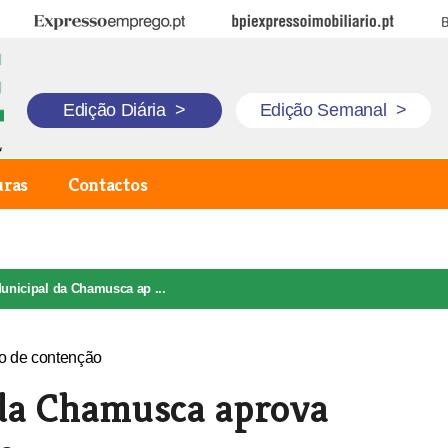
Expresso Emprego
BPI Expresso Imobiliário
B
Edição Diária
>
Edição Semanal
>
uras
Contactos
unicipal da Chamusca ap ...
da Chamusca aprova