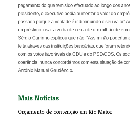
pagamento do que tem sido efectuado ao longo dos anos,
presidente, o executivo podia aumentar o valor do empr
passado porque a vontade é ir diminuindo o seu valor”.Au
empréstimo, usar a verba de cerca de um milhão de euros
Sérgio Carrinho explicou que não. “Assim não poderíamos
feita através das instituições bancárias, que foram ret
com os votos favoráveis da CDU e do PSD/CDS. Os socia
coerência, nunca concordámos com esta situação de con
António Manuel Gaudêncio.
Mais Notícias
Orçamento de contenção em Rio Maior
Política
| 03-01-2008