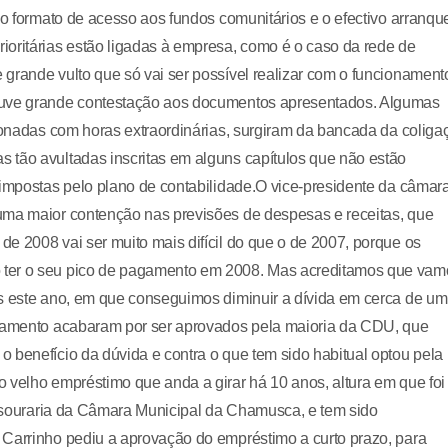
 o formato de acesso aos fundos comunitários e o efectivo arranqu
ioritárias estão ligadas à empresa, como é o caso da rede de
grande vulto que só vai ser possível realizar com o funcionament
houve grande contestação aos documentos apresentados. Algumas
cionadas com horas extraordinárias, surgiram da bancada da coliga
 tão avultadas inscritas em alguns capítulos que não estão
 impostas pelo plano de contabilidade.O vice-presidente da câmar
uma maior contenção nas previsões de despesas e receitas, que
e 2008 vai ser muito mais difícil do que o de 2007, porque os
 ter o seu pico de pagamento em 2008. Mas acreditamos que vam
os este ano, em que conseguimos diminuir a dívida em cerca de um
rçamento acabaram por ser aprovados pela maioria da CDU, que
 benefício da dúvida e contra o que tem sido habitual optou pela
 velho empréstimo que anda a girar há 10 anos, altura em que foi
 tesouraria da Câmara Municipal da Chamusca, e tem sido
 Carrinho pediu a aprovação do empréstimo a curto prazo, para