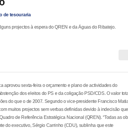
o
o de tesouraria
lguns projectos à espera do QREN e da Águas do Ribatejo.
aprovou sexta-feira o orçamento e plano de actividades do
abstenção dos eleitos do PS e da coligação PSD/CDS. O valor tota
hões do que o de 2007. Segundo o vice-presidente Francisco Mati
om muitos projectos sem verbas definidas devido à indecisão qu
 Quadro de Referência Estratégica Nacional (QREN). “Todas as ob
te do executivo, Sérgio Carrinho (CDU), sublinha que este