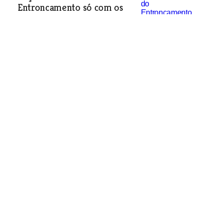
Entroncamento só com os
votos favoráveis da maioria
PSD
Política
| 03-01-2008
Questionada compatibilidade de funções de
administradores da Águas de Santarém
Política
| 03-01-2008
Almeirim dá prioridade à
educação e habitação social
Política
| 03-01-2008