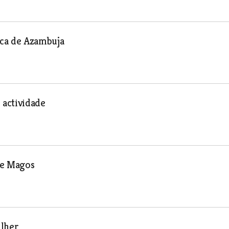
eca de Azambuja
 actividade
de Magos
ulher