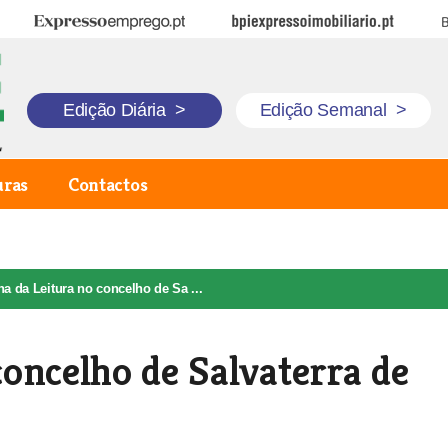
Expresso Emprego
BPI Expresso Imobiliário
B
Edição Diária
>
Edição Semanal
>
uras
Contactos
 da Leitura no concelho de Sa ...
oncelho de Salvaterra de