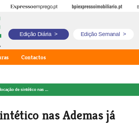
Expresso Emprego
BPI Expresso Imobiliário
B
Edição Diária
>
Edição Semanal
>
uras
Contactos
ocação de sintético nas ...
sintético nas Ademas já