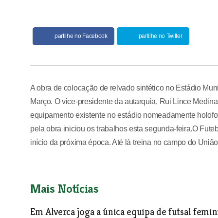
partilhe no Facebook
partilhe no Twitter
A obra de colocação de relvado sintético no Estádio Mu
Março. O vice-presidente da autarquia, Rui Lince Medin
equipamento existente no estádio nomeadamente holofot
pela obra iniciou os trabalhos esta segunda-feira.O Fute
início da próxima época. Até lá treina no campo do Uni
Mais Notícias
Em Alverca joga a única equipa de futsal femi