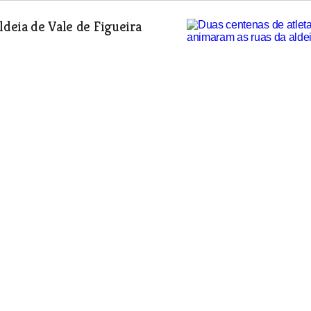
ldeia de Vale de Figueira
arém. Duas centenas de atletas masculinos
Campeonato Inter Regional de Estrada do
de Cultura e Desporto “O Alvitejo”.
atins na Golegã
epresentou com grande dignidade o
viu em 1981 uma das suas equipas jovens
sou o Futebol Clube Goleganense e depois
ram à sua extinção. Oito anos depois há