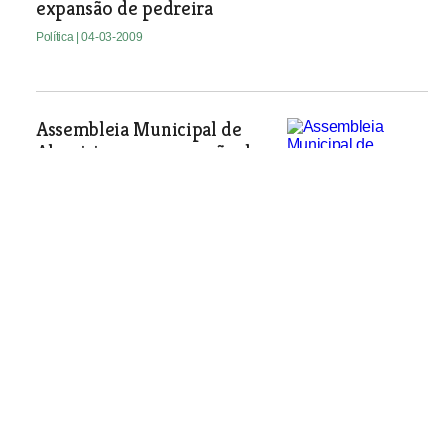
expansão de pedreira
Política
| 04-03-2009
Assembleia Municipal de
Almeirim aprova moção de
censura contra deputado
A guerra a bancada do PS na
Assembleia Municipal de Almeirim e o
seu eleito Armindo Bento, a quem foi
retirada a confiança política, já chegou
ao ponto de usar expedientes que não
estão consagrados na lei.
Política
| 04-03-2009
Chefe de gabinete do presidente de
Almeirim não desiste de queixa contra